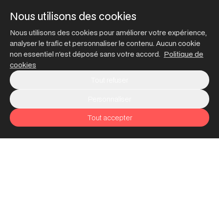
Nous utilisons des cookies
Nous utilisons des cookies pour améliorer votre expérience,
analyser le trafic et personnaliser le contenu. Aucun cookie
non essentiel n'est déposé sans votre accord.
Politique de
cookies
Tout refuser
Personnaliser
Tout accepter
•
CYBERSÉCURITÉ
Une expertise IT au service